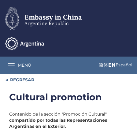
Skip
to
main
Embassy in China
content
Argentine Republic
简体
EN
Español
MENÚ
Toggle navigation
REGRESAR
Cultural promotion
Contenido de la sección "Promoción Cultural"
compartido por todas las Representaciones
Argentinas en el Exterior.