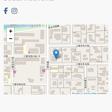
+
−
Leaflet
|
©
OpenStreetMap
contributors