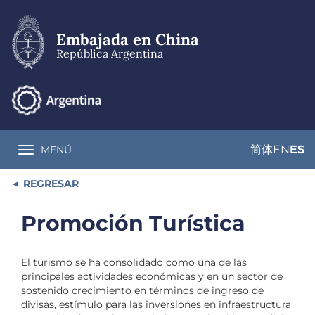
Pasar
al
contenido
Embajada en China
principal
República Argentina
简体
EN
ES
MENÚ
Toggle navigation
REGRESAR
Promoción Turística
El turismo se ha consolidado como una de las
principales actividades económicas y en un sector de
sostenido crecimiento en términos de ingreso de
divisas, estímulo para las inversiones en infraestructura