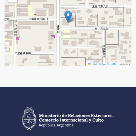
Leaflet
|
©
OpenStreetMap
contributors